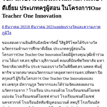
ดีเยี่ยม ประเภทครูผู้สอน ในโครงการOne
Teacher One Innovation
8 ธันวาคม 2021
8 ธันวาคม 2021
sopidtra
รางวัลและความภาค
ภูมิใจ
ขอแสดงความยินดีกับมิสณิชารัศมิ์ วิสิฐสิริโชคได้รับรางวัล
นวัตกรรมด้านการศึกษาดีเยี่ยม ประเภทครูผู้สอนใน
โครงการOne Teacher One Innovationโดยมีผู้ทรงคุณวุฒิเข้าร่วม
งาน ได้แก่ รศ.ดร.ชุติมา มุสิกานนท์ คณบดีบัณฑิตวิทยาลัย มหา
วิทยาลัยเวสเทิร์น ประธานมอบรางวัลในพิธีผศ.ดร.นพดล พันธุ์
พาริช นายกสมาคมนวัตกรรมภาคอุตสาหกรรมดร.ปทิตตา ปิย
สกุลเสวี ผู้ริเริ่มโครงการ One Teacher One Innovationและ
ดร.เดชกุล มัทวานุกูล วิทยากรและได้ร่วมจัดแสดงผลงาน
นวัตกรรมจาก 7 โรงเรียน ประกอบด้วย โรงเรียนเซนต์โยเซฟ
แม่แจ่ม โรงเรียนเซนต์โยเซฟ ท่าแร่ โรงเรียนเซนต์โยเซฟ
นครสวรรค์ โรงเรียนอัสสัมชัญคอนแวนต์ ลพบุรี โรงเรียนอัส