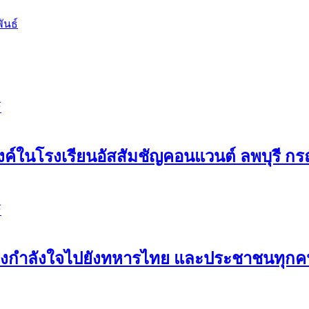
ันธ์
์
ค์ในโรงเรียนอัสสัมชัญคอนแวนต์ ลพบุรี กรณ
์
ขอส่งกำลังใจไปยังทหารไทย และประชาชนทุ