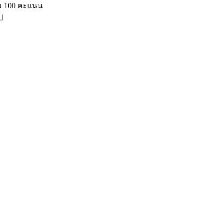
็ม 100 คะแนน
ป