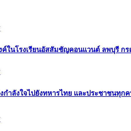
์
ค์ในโรงเรียนอัสสัมชัญคอนแวนต์ ลพบุรี กรณ
์
ขอส่งกำลังใจไปยังทหารไทย และประชาชนทุ
์