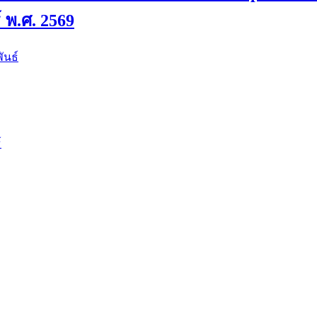
์ พ.ศ. 2569
ันธ์
์