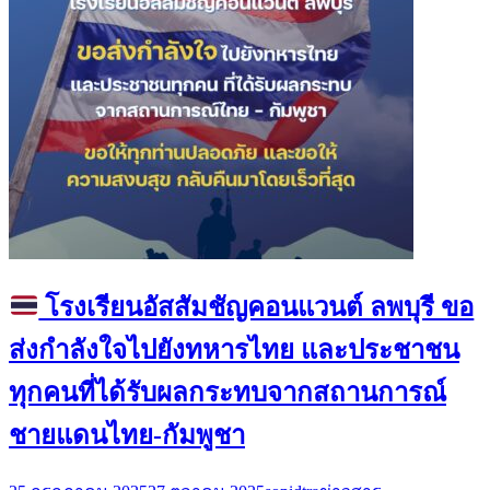
โรงเรียนอัสสัมชัญคอนแวนต์ ลพบุรี ขอ
ส่งกำลังใจไปยังทหารไทย และประชาชน
ทุกคนที่ได้รับผลกระทบจากสถานการณ์
ชายแดนไทย-กัมพูชา