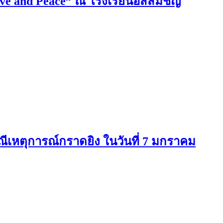
ove and Peace” ณ โรงเรียนอัสสัมชัญ
ีเหตุการณ์กราดยิง ในวันที่ 7 มกราคม