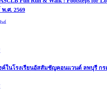
 4 “ASCLB Fun Run & Walk : Footsteps for L
์ พ.ศ. 2569
ันธ์
์
ค์ในโรงเรียนอัสสัมชัญคอนแวนต์ ลพบุรี กรณ
์