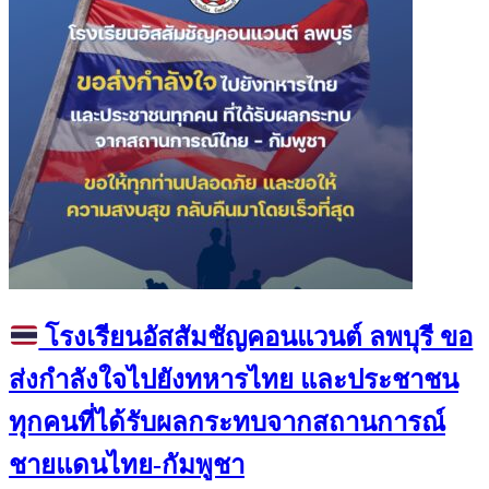
โรงเรียนอัสสัมชัญคอนแวนต์ ลพบุรี ขอ
ส่งกำลังใจไปยังทหารไทย และประชาชน
ทุกคนที่ได้รับผลกระทบจากสถานการณ์
ชายแดนไทย-กัมพูชา