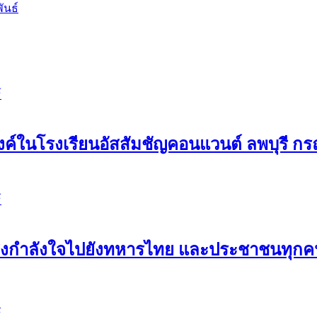
ันธ์
์
ค์ในโรงเรียนอัสสัมชัญคอนแวนต์ ลพบุรี กรณ
์
ขอส่งกำลังใจไปยังทหารไทย และประชาชนทุ
์